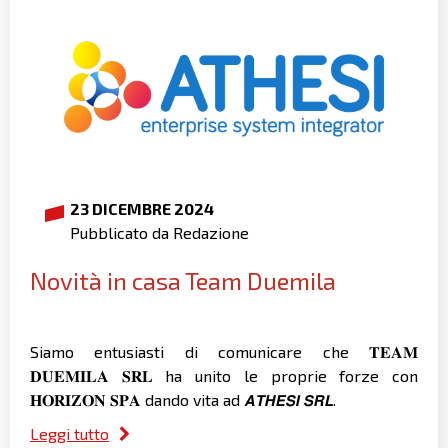
23 DICEMBRE 2024
Pubblicato da Redazione
Novità in casa Team Duemila
Siamo entusiasti di comunicare che 𝐓𝐄𝐀𝐌
𝐃𝐔𝐄𝐌𝐈𝐋𝐀 𝐒𝐑𝐋 ha unito le proprie forze con
𝐇𝐎𝐑𝐈𝐙𝐎𝐍 𝐒𝐏𝐀 dando vita ad 𝘼𝙏𝙃𝙀𝙎𝙄 𝙎𝙍𝙇.
Leggi tutto